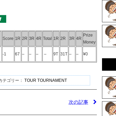
Prize
Score
1R
2R
3R
4R
Total
1R
2R
3R
4R
Money
P
-1
67
–
–
–
–
9T
31T
–
–
¥0
 カテゴリー：
TOUR TOURNAMENT
次の記事